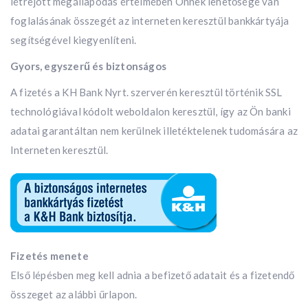
létrejött megállapodás értelmében Önnek lehetősége van
foglalásának összegét az interneten keresztül bankkártyája
segítségével kiegyenlíteni.
Gyors, egyszerű és biztonságos
A fizetés a KH Bank Nyrt. szerverén keresztül történik SSL
technológiával kódolt weboldalon keresztül, így az Ön banki
adatai garantáltan nem kerülnek illetéktelenek tudomására az
Interneten keresztül.
Fizetés menete
Első lépésben meg kell adnia a befizető adatait és a fizetendő
összeget az alábbi űrlapon.