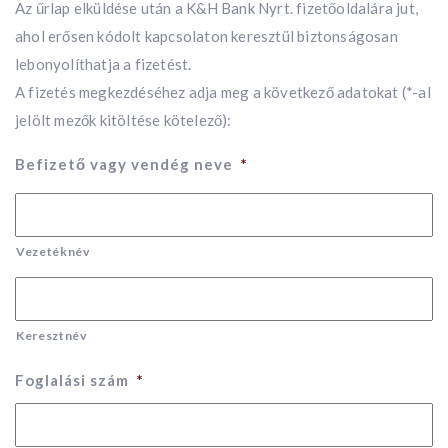
Az űrlap elküldése után a K&H Bank Nyrt. fizetőoldalára jut,
ahol erősen kódolt kapcsolaton keresztül biztonságosan
lebonyolíthatja a fizetést.
A fizetés megkezdéséhez adja meg a következő adatokat (*-al
jelölt mezők kitöltése kötelező):
Befizető vagy vendég neve
*
Vezetéknév
Keresztnév
Foglalási szám
*