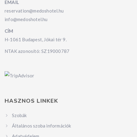
EMAIL
reservation@medoshotel.hu
info@medoshotel.hu
CÍM
H-1061 Budapest, Jókai tér 9.
NTAK azonosító: SZ19000787
HASZNOS LINKEK
Szobák
Általános szoba információk
Adatvédelem