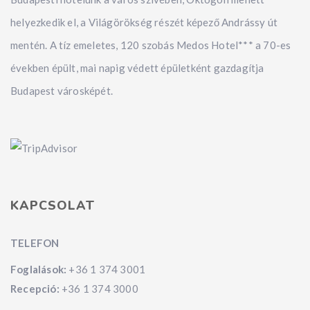
helyezkedik el, a Világörökség részét képező Andrássy út
mentén. A tíz emeletes, 120 szobás Medos Hotel*** a 70-es
években épült, mai napig védett épületként gazdagítja
Budapest városképét.
KAPCSOLAT
TELEFON
Foglalások:
+36 1 374 3001
Recepció:
+36 1 374 3000