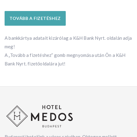
TOVÁBB A FIZETÉSHEZ
A bankkártya adatait kizárólag a K&H Bank Nyrt. oldalán adja
meg!
A „Tovább a fizetéshez” gomb megnyomása után Ön a K&H
Bank Nyrt. fizetőoldalára jut!
Budapesti hotelünk a város szívében, Oktogon mellett