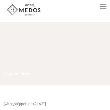
Pago en línea
[wbcr_snippet id=»2162″]