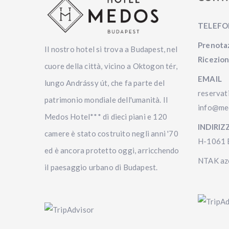
TELEF
Prenota
Il nostro hotel si trova a Budapest, nel
Ricezio
cuore della città, vicino a Oktogon tér,
EMAIL
lungo Andrássy út, che fa parte del
reserva
patrimonio mondiale dell'umanità. Il
info@me
Medos Hotel*** di dieci piani e 120
INDIRIZ
camere è stato costruito negli anni '70
H-1061 B
ed è ancora protetto oggi, arricchendo
NTAK az
il paesaggio urbano di Budapest.