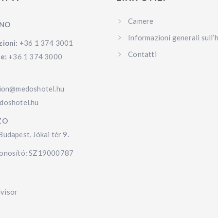
Camere
ONO
Informazioni generali sull’
zioni:
+36 1 374 3001
Contatti
ne:
+36 1 374 3000
tion@medoshotel.hu
doshotel.hu
ZO
udapest, Jókai tér 9.
onosító: SZ19000787