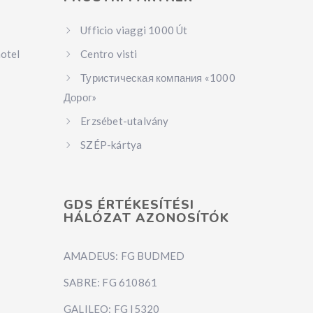
Ufficio viaggi 1000 Út
hotel
Centro visti
Туристическая компания «1000
Дорог»
Erzsébet-utalvány
SZÉP-kártya
GDS ÉRTÉKESÍTÉSI
HÁLÓZAT AZONOSÍTÓK
AMADEUS: FG BUDMED
SABRE: FG 610861
GALILEO: FG I5320