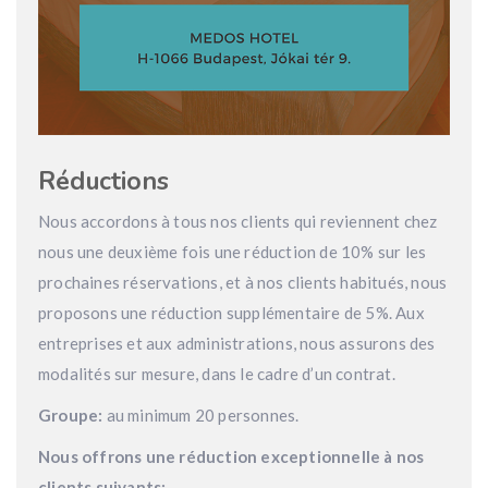
Réductions
Nous accordons à tous nos clients qui reviennent chez
nous une deuxième fois une réduction de 10% sur les
prochaines réservations, et à nos clients habitués, nous
proposons une réduction supplémentaire de 5%. Aux
entreprises et aux administrations, nous assurons des
modalités sur mesure, dans le cadre d’un contrat.
Groupe:
au minimum 20 personnes.
Nous offrons une réduction exceptionnelle à nos
clients suivants: