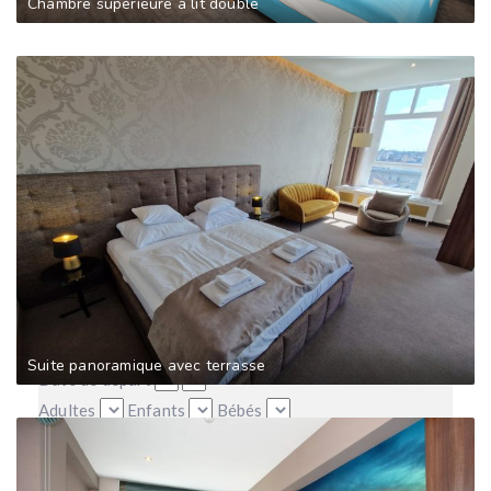
Chambre supérieure à lit double
Réserver
Date d'arrivée
Suite panoramique avec terrasse
Date de départ
Adultes
Enfants
Bébés
Annuler